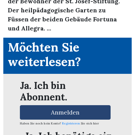
der Bewohner der St. Josef-Stiftung.
Der heilpädagogische Garten zu
Füssen der beiden Gebäude Fortuna
und Allegra. ...
Möchten Sie
weiterlesen?
Ja. Ich bin
Abonnent.
en
Anmelden
Haben Sie noch kein Konto?
Registrieren
Sie sich hier