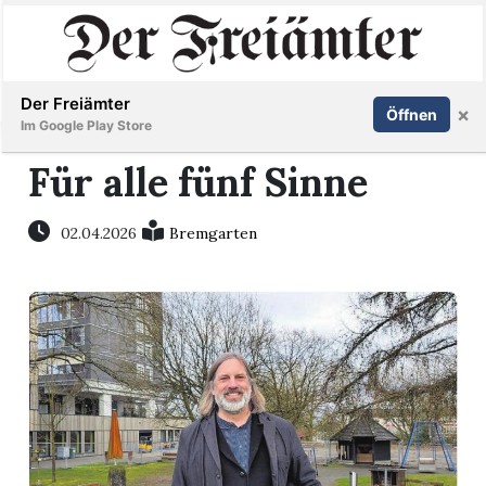
Inserieren
Abonnieren
Anmelden
Der Freiämter
×
Öffnen
Im Google Play Store
Für alle fünf Sinne
Immobilien
02.04.2026
Bremgarten
Veranstaltungen
Stellen
E-
Paper
Newsletter