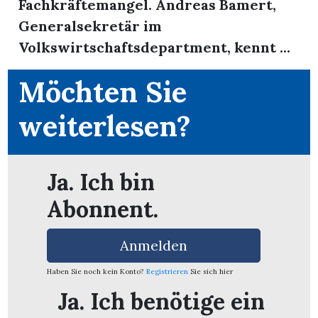
Fachkräftemangel. Andreas Bamert,
Generalsekretär im
Volkswirtschaftsdepartment, kennt ...
Möchten Sie
weiterlesen?
Ja. Ich bin
Abonnent.
Anmelden
en
Haben Sie noch kein Konto?
Registrieren
Sie sich hier
Ja. Ich benötige ein