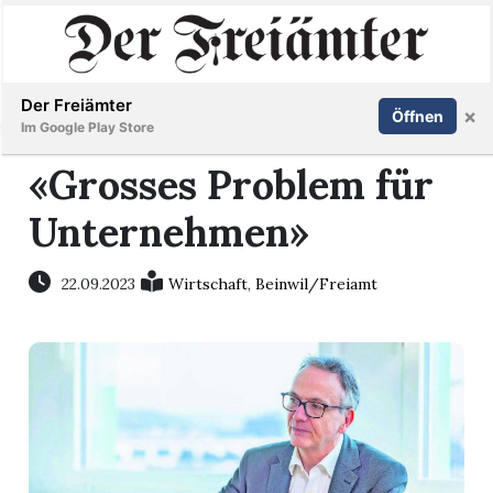
Inserieren
Abonnieren
Anmelden
Der Freiämter
×
Öffnen
Im Google Play Store
«Grosses Problem für
Unternehmen»
Immobilien
Veranstaltungen
22.09.2023
Wirtschaft
,
Beinwil/Freiamt
Stellen
E-
Paper
Newsletter