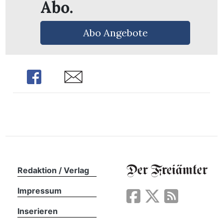
Abo.
n
Abo Angebote
Share
Share
Redaktion / Verlag
Impressum
Inserieren