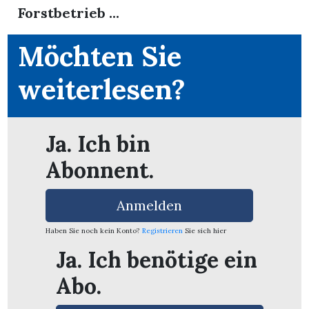
Forstbetrieb ...
Möchten Sie
weiterlesen?
Ja. Ich bin
Abonnent.
Anmelden
Haben Sie noch kein Konto?
Registrieren
Sie sich hier
en
Ja. Ich benötige ein
Abo.