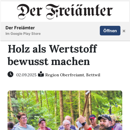
Inserieren
Abonnieren
Anmelden
Der Freiämter
×
Öffnen
Im Google Play Store
Holz als Wertstoff
bewusst machen
Immobilien
Veranstaltungen
02.09.2025
Region Oberfreiamt
,
Bettwil
Stellen
E-
Paper
Newsletter