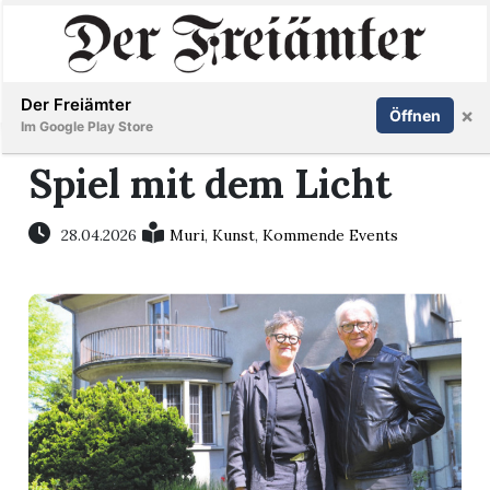
Inserieren
Abonnieren
Anmelden
Der Freiämter
×
Öffnen
Im Google Play Store
Spiel mit dem Licht
Immobilien
28.04.2026
Muri
,
Kunst
,
Kommende Events
Veranstaltungen
Stellen
E-
Paper
Newsletter