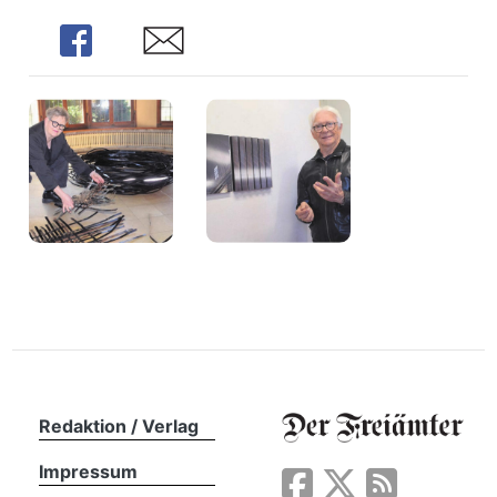
n
Share
Share
Redaktion / Verlag
Impressum