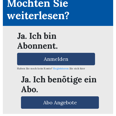
Möchten Sie
weiterlesen?
Ja. Ich bin
Abonnent.
Anmelden
Haben Sie noch kein Konto?
Registrieren
Sie sich hier
Ja. Ich benötige ein
Abo.
en
Abo Angebote