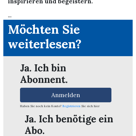
inspirieren und begeistern.
...
Möchten Sie
weiterlesen?
Ja. Ich bin
Abonnent.
Anmelden
Haben Sie noch kein Konto?
Registrieren
Sie sich hier
en
Ja. Ich benötige ein
Abo.