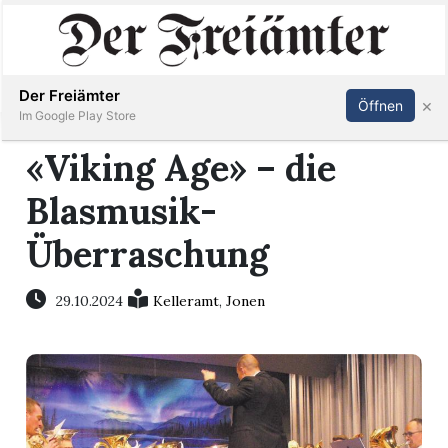
Inserieren
Abonnieren
Anmelden
Der Freiämter
×
Öffnen
Im Google Play Store
«Viking Age» – die
Blasmusik-
Immobilien
Überraschung
Veranstaltungen
29.10.2024
Kelleramt
,
Jonen
Stellen
E-
Paper
Newsletter