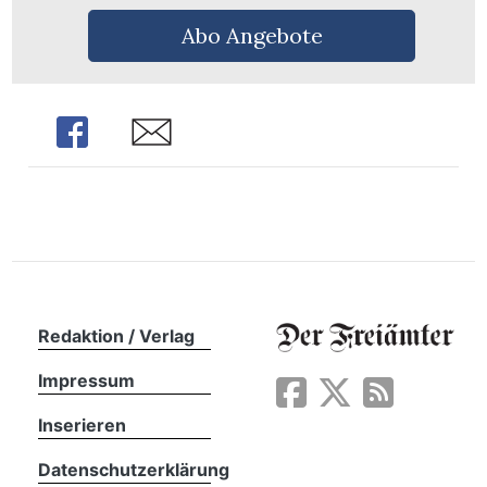
n
Abo Angebote
Share
Share
Redaktion / Verlag
Impressum
Inserieren
Datenschutzerklärung