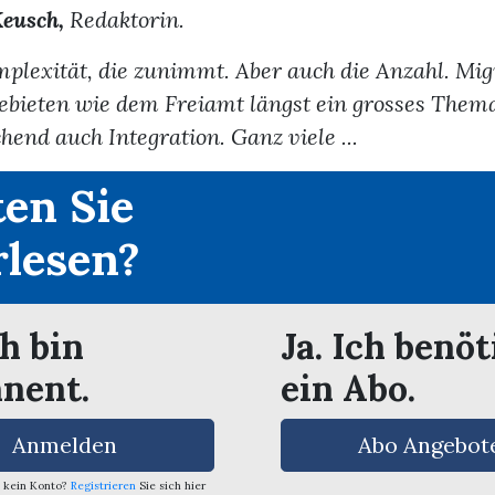
eusch,
Redaktorin.
mplexität, die zunimmt. Aber auch die Anzahl. Migr
ebieten wie dem Freiamt längst ein grosses The
hend auch Integration. Ganz viele ...
en Sie
rlesen?
ch bin
Ja. Ich benöt
nent.
ein Abo.
Anmelden
Abo Angebot
 kein Konto?
Registrieren
Sie sich hier