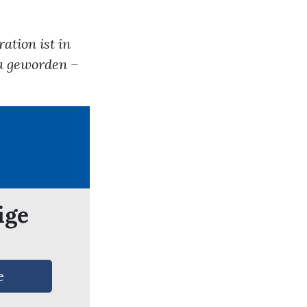
ation ist in
ma geworden –
ige
e