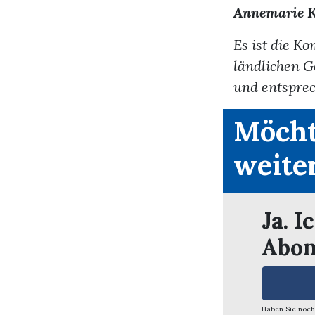
Annemarie K
Es ist die Ko
ländlichen G
und entsprec
Möcht
weite
Ja. I
Abon
Haben Sie noch