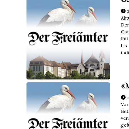
3
Akt
Der
Ost
Rät
bi
ind
«
1
Vor
Be
ver
ge