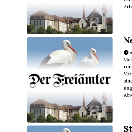
Arb
N
0
Vie
ru
Vor
sin
ang
Abw
S