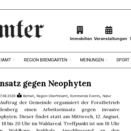
Immobilien
Veranstaltungen
EIAMT
REGION BREMGARTEN
MEINUNGEN
SPORT
insatz gegen Neophyten
,
,
,
7.08.2026
Bettwil
Region Oberfreiamt
Kommende Events
Natur
Auftrag der Gemeinde organisiert der Forstbetrieb
ndenberg einen Arbeitseinsatz gegen invasive
phyten. Dieser findet statt am Mittwoch, 12. August,
 18 bis 20 Uhr im Waldareal. Treffpunkt ist um 18 Uhr
im Waldhaus Junkholz. Anschliessend an den