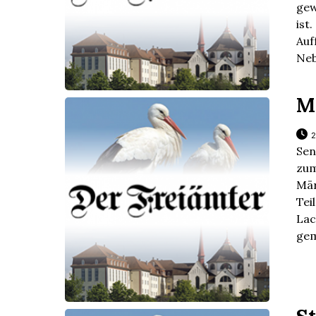
gew
ist.
Auf
Neb
M
2
Sen
zu
Mä
Tei
Lac
gem