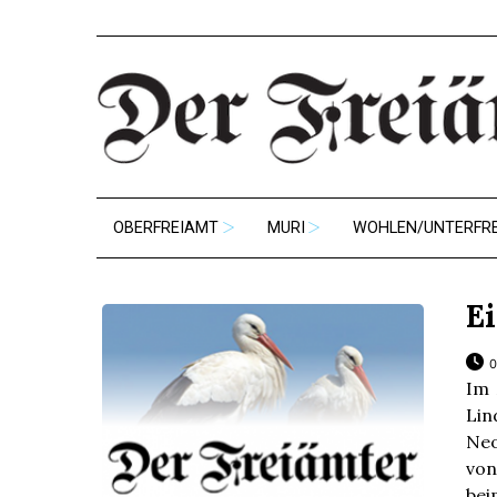
OBERFREIAMT
MURI
WOHLEN/UNTERFR
E
0
Im 
Li
Neo
von
be