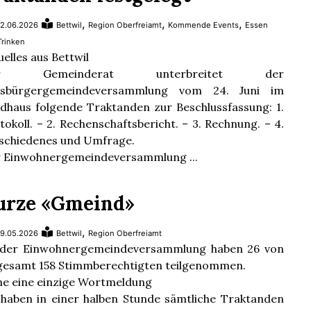
,
,
,
2.06.2026
Bettwil
Region Oberfreiamt
Kommende Events
Essen
Trinken
uelles aus Bettwil
r Gemeinderat unterbreitet der
tsbürgergemeindeversammlung vom 24. Juni im
dhaus folgende Traktanden zur Beschlussfassung: 1.
tokoll. – 2. Rechenschaftsbericht. – 3. Rechnung. – 4.
schiedenes und Umfrage.
 Einwohnergemeindeversammlung ...
urze «Gmeind»
,
9.05.2026
Bettwil
Region Oberfreiamt
der Einwohnergemeindeversammlung haben 26 von
gesamt 158 Stimmberechtigten teilgenommen.
e eine einzige Wortmeldung
 haben in einer halben Stunde sämtliche Traktanden