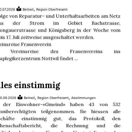
,
0.07.2026
Bettwil
Region Oberfreiamt
olge von Reparatur- und Unterhaltsarbeiten am Netz
ss der Strom im Gebiet Bachstrasse,
ongauerstrasse und Königsberg in der Woche vom
 bis 17. Juli zeitweise ausgeschaltet werden.
einsreise Frauenverein
e Vereinsreise des Frauenvereins ins
aplegikerzentrum Nottwil findet ...
lles einstimmig
,
,
0.06.2026
Bettwil
Region Oberfreiamt
Abstimmungen
 der Einwohner-«Gmeind» haben 43 von 532
mmberechtigten teilgenommen. Sie hiessen alle
schäfte einstimmig gut, das Protokoll, den
chenschaftsbericht, die Rechnung und die