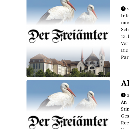
1
Inf
mu
Sch
13.
Ver
Di
Par
A
3
An
Sti
Ge
Re