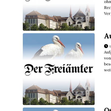
ohn
Rec
Verp
A
1
Auf
von
bes
wei
O