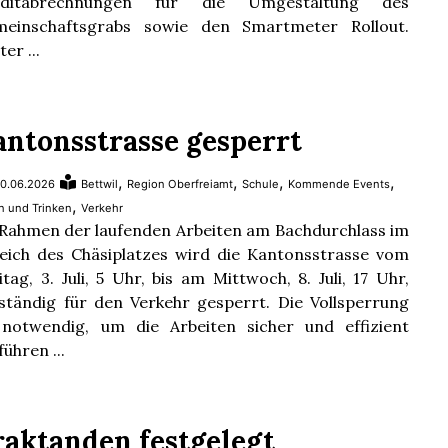
editabrechnungen für die Umgestaltung des
einschaftsgrabs sowie den Smartmeter Rollout.
er ...
antonsstrasse gesperrt
,
,
,
,
0.06.2026
Bettwil
Region Oberfreiamt
Schule
Kommende Events
,
n und Trinken
Verkehr
Rahmen der laufenden Arbeiten am Bachdurchlass im
eich des Chäsiplatzes wird die Kantonsstrasse vom
itag, 3. Juli, 5 Uhr, bis am Mittwoch, 8. Juli, 17 Uhr,
lständig für den Verkehr gesperrt. Die Vollsperrung
 notwendig, um die Arbeiten sicher und effizient
führen ...
raktanden festgelegt