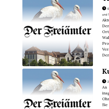
0
und 
Akt
De
Or
Wal
Pro
Ver
Der
K
2
An 
ins
Ohn
Sie