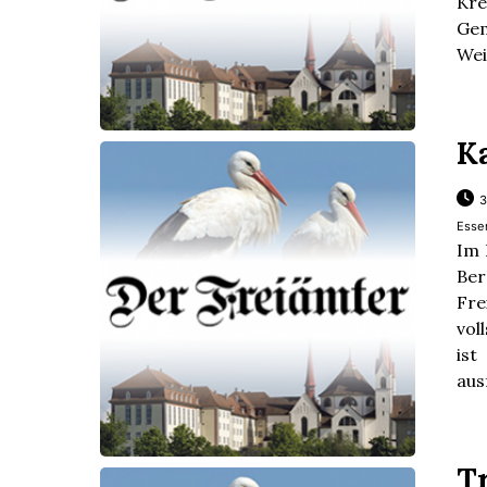
Kr
Gem
Weit
K
3
Esse
Im 
Ber
Fre
vol
ist
aus
T