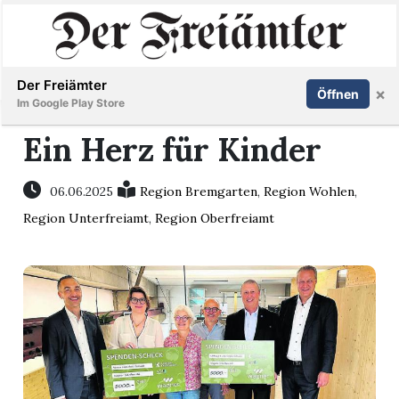
Inserieren
Abonnieren
Anmelden
Der Freiämter
×
Öffnen
Im Google Play Store
Ein Herz für Kinder
Immobilien
06.06.2025
Region Bremgarten
,
Region Wohlen
,
Region Unterfreiamt
,
Region Oberfreiamt
Veranstaltungen
Stellen
E-
Paper
Newsletter