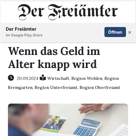
Inserieren
Abonnieren
Anmelden
Der Freiämter
×
Öffnen
Im Google Play Store
Wenn das Geld im
Alter knapp wird
Immobilien
Veranstaltungen
20.09.2024
Wirtschaft
,
Region Wohlen
,
Region
Bremgarten
,
Region Unterfreiamt
,
Region Oberfreiamt
Stellen
E-
Paper
Newsletter