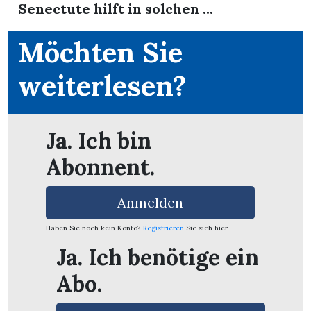
Senectute hilft in solchen ...
Möchten Sie
weiterlesen?
Ja. Ich bin
Abonnent.
Anmelden
Haben Sie noch kein Konto?
Registrieren
Sie sich hier
en
Ja. Ich benötige ein
Abo.