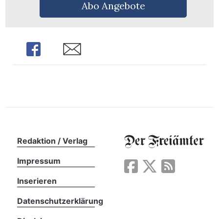
n
Abo Angebote
Share
Share
Redaktion / Verlag
Impressum
Inserieren
Datenschutzerklärung