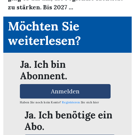
zu stärken. Bis 2027 ...
Möchten Sie
weiterlesen?
Ja. Ich bin
Abonnent.
Anmelden
Haben Sie noch kein Konto?
Registrieren
Sie sich hier
en
Ja. Ich benötige ein
Abo.