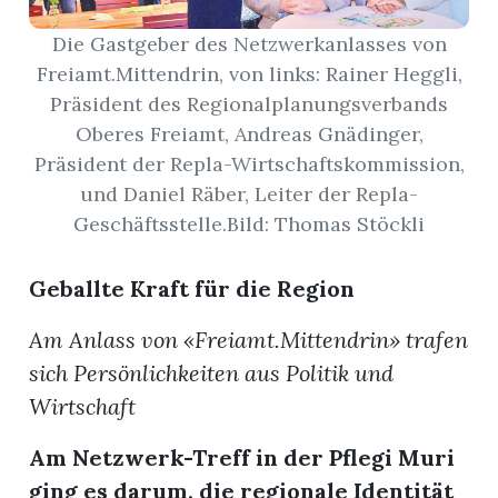
Die Gastgeber des Netzwerkanlasses von
App
Freiamt.Mittendrin, von links: Rainer Heggli,
erfreiamt
Präsident des Regionalplanungsverbands
Oberes Freiamt, Andreas Gnädinger,
Präsident der Repla-Wirtschaftskommission,
und Daniel Räber, Leiter der Repla-
Geschäftsstelle.Bild: Thomas Stöckli
reiamt
Geballte Kraft für die Region
Am Anlass von «Freiamt.Mittendrin» trafen
sich Persönlichkeiten aus Politik und
Wirtschaft
Am Netzwerk-Treff in der Pflegi Muri
ten
ging es darum, die regionale Identität