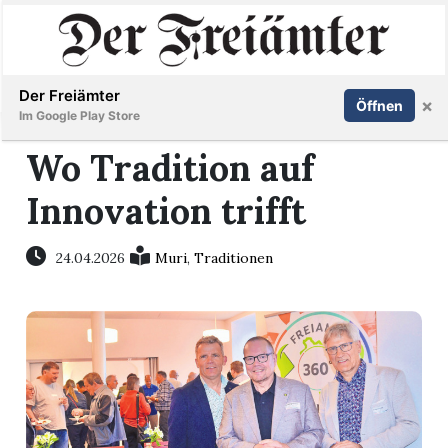
Inserieren
Abonnieren
Anmelden
Der Freiämter
×
Öffnen
Im Google Play Store
Wo Tradition auf
Innovation trifft
Immobilien
Veranstaltungen
24.04.2026
Muri
,
Traditionen
Stellen
E-
Paper
Newsletter