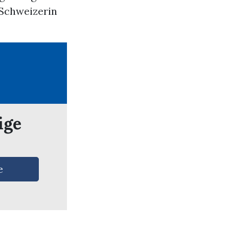
 Schweizerin
ige
e