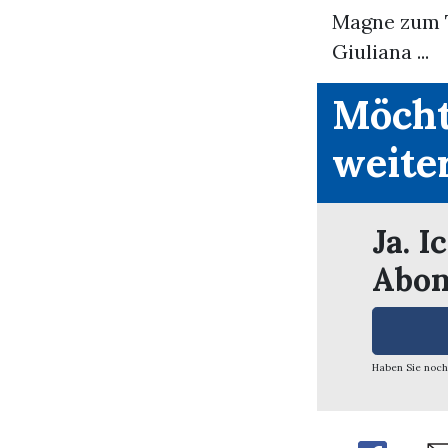
Magne zum T
Giuliana ...
Möcht
weite
Ja. I
Abon
Haben Sie noch