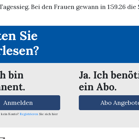
agessieg. Bei den Frauen gewann in 1:59.26 die
en Sie
rlesen?
ch bin
Ja. Ich benöt
nent.
ein Abo.
Anmelden
Abo Angebot
 kein Konto?
Registrieren
Sie sich hier