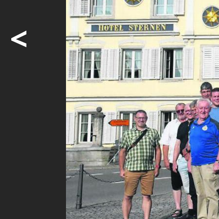
<
100 Jahre S
Sternen
Im Restaur
Freiamt geg
schlug die 
Möcht
weite
Ja. I
Abon