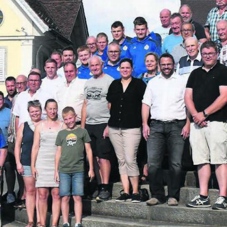
chwingklub Freiamt: Treffen am Gründungsort Res
ant Sternen wurde vor 100 Jahren der Schw
ründet. An einem Sonntag, 16. August 1925, 1
erste Stunde des Vereins. Zehn junge Männer 
en Sie
rlesen?
ch bin
Ja. Ich benöt
nent.
ein Abo.