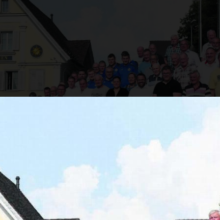
s Essen und gemütliches Beisammensein. Rund 50 M
iamt feierten ihren besonderen Tag im «Sternen» 
bodenständig. Bilder: Daniel Marti