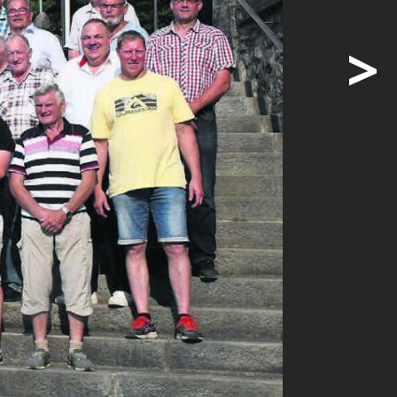
>
taurant
ingklub
7 Uhr,
schufen ...
ige