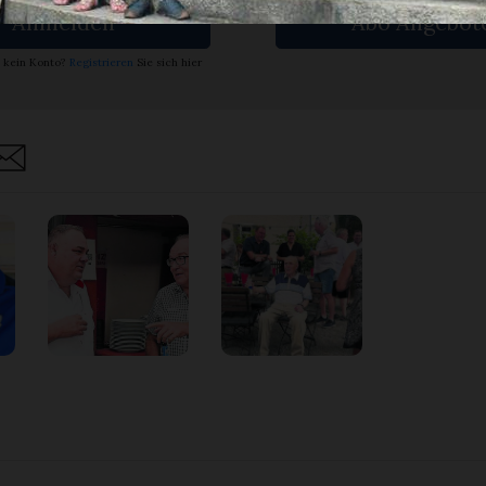
Anmelden
Abo Angebot
 kein Konto?
Registrieren
Sie sich hier
are