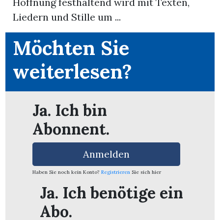
Hoffnung festhaltend wird mit Texten,
Liedern und Stille um ...
App
Möchten Sie
erfreiamt
weiterlesen?
Ja. Ich bin
reiamt
Abonnent.
Anmelden
Haben Sie noch kein Konto?
Registrieren
Sie sich hier
Ja. Ich benötige ein
ten
Abo.