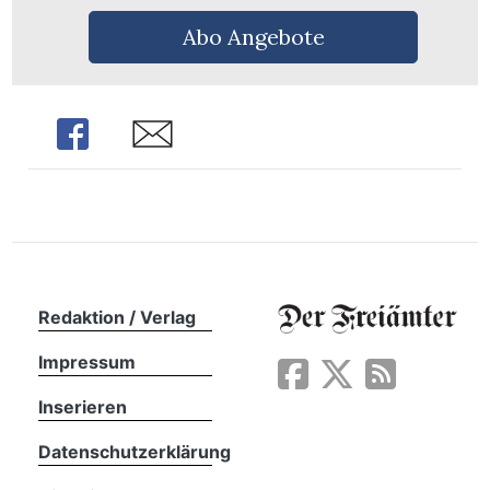
Abo Angebote
Share
Share
Redaktion / Verlag
Impressum
en
Inserieren
Datenschutzerklärung