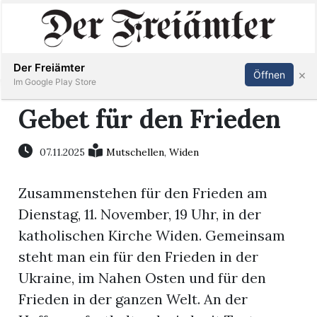
Inserieren
Abonnieren
Anmelden
Der Freiämter
×
Öffnen
Im Google Play Store
Gebet für den Frieden
Immobilien
07.11.2025
Mutschellen
,
Widen
Veranstaltungen
Zusammenstehen für den Frieden am
Dienstag, 11. November, 19 Uhr, in der
Stellen
katholischen Kirche Widen. Gemeinsam
steht man ein für den Frieden in der
E-
Ukraine, im Nahen Osten und für den
Paper
Frieden in der ganzen Welt. An der
Newsletter