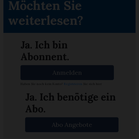
Möchten Sie
weiterlesen?
Ja. Ich bin
Abonnent.
Anmelden
Haben Sie noch kein Konto?
Registrieren
Sie sich hier
Ja. Ich benötige ein
Abo.
en
Abo Angebote