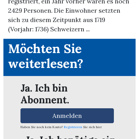
registriert, ein Jahr vorher waren es noch
2429 Personen. Die Einwohner setzten
App
sich zu diesem Zeitpunkt aus 1719
erfreiamt
(Vorjahr: 1736) Schweizern ...
Möchten Sie
weiterlesen?
reiamt
Ja. Ich bin
Abonnent.
Anmelden
Haben Sie noch kein Konto?
Registrieren
Sie sich hier
ten