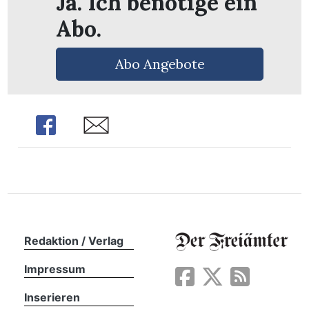
Ja. Ich benötige ein
Abo.
Abo Angebote
Share
Share
Redaktion / Verlag
en
Impressum
Inserieren