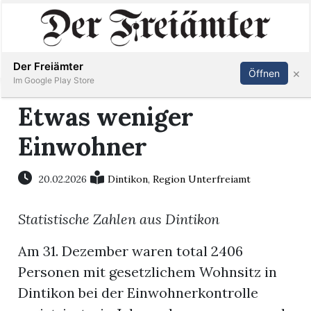
Inserieren
Abonnieren
Anmelden
Der Freiämter
×
Öffnen
Im Google Play Store
Etwas weniger
Einwohner
Immobilien
Veranstaltungen
20.02.2026
Dintikon
,
Region Unterfreiamt
Statistische Zahlen aus Dintikon
Stellen
Am 31. Dezember waren total 2406
E-
Personen mit gesetzlichem Wohnsitz in
Paper
Dintikon bei der Einwohnerkontrolle
Newsletter