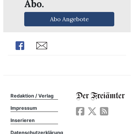
Abo.
Abo Angebote
Share
Share
Redaktion / Verlag
en
Impressum
Inserieren
Datenschutzerklärung