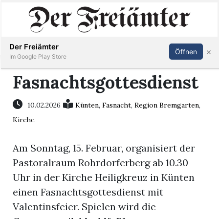
Inserieren
Abonnieren
Anmelden
Der Freiämter
×
Öffnen
Im Google Play Store
Fasnachtsgottesdienst
Immobilien
10.02.2026
Künten
,
Fasnacht
,
Region Bremgarten
,
Kirche
Veranstaltungen
Am Sonntag, 15. Februar, organisiert der
Stellen
Pastoralraum Rohrdorferberg ab 10.30
Uhr in der Kirche Heiligkreuz in Künten
E-
einen Fasnachtsgottesdienst mit
Paper
Valentinsfeier. Spielen wird die
Newsletter