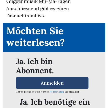
Guggenmusik Mu-Mä-Fäger.
Anschliessend gibt es einen
App
Fasnachtsimbiss.
erfreiamt
Möchten Sie
weiterlesen?
reiamt
Ja. Ich bin
Abonnent.
Anmelden
Haben Sie noch kein Konto?
Registrieren
Sie sich hier
Ja. Ich benötige ein
ten