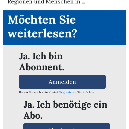
Regionen und Menschen in ...
App
Möchten Sie
erfreiamt
weiterlesen?
Ja. Ich bin
Abonnent.
reiamt
Anmelden
Haben Sie noch kein Konto?
Registrieren
Sie sich hier
Ja. Ich benötige ein
Abo.
ten