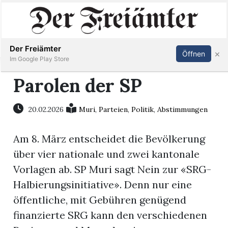
Inserieren
Abonnieren
Anmelden
Der Freiämter
×
Öffnen
Im Google Play Store
Parolen der SP
Immobilien
20.02.2026
Muri
,
Parteien
,
Politik
,
Abstimmungen
Veranstaltungen
Am 8. März entscheidet die Bevölkerung
über vier nationale und zwei kantonale
Stellen
Vorlagen ab. SP Muri sagt Nein zur «SRG-
Halbierungsinitiative». Denn nur eine
E-
öffentliche, mit Gebühren genügend
Paper
finanzierte SRG kann den verschiedenen
Newsletter