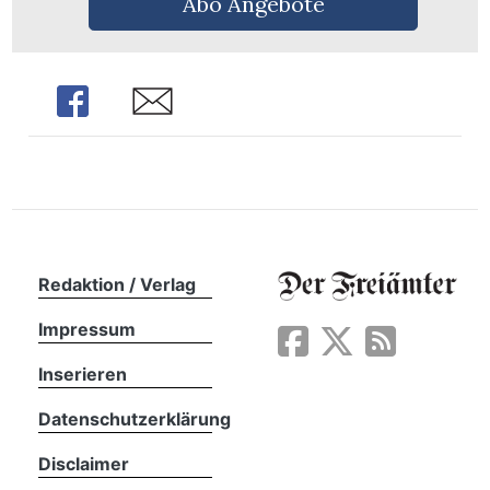
Abo Angebote
Share
Share
Redaktion / Verlag
Impressum
Inserieren
en
Datenschutzerklärung
Disclaimer