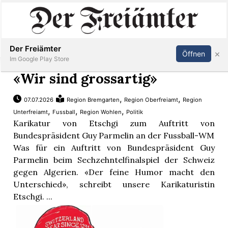
Inserieren
Abonnieren
Anmelden
Der Freiämter
×
Öffnen
Im Google Play Store
«Wir sind grossartig»
,
,
07.07.2026
Region Bremgarten
Region Oberfreiamt
Region
Immobilien
,
,
,
Unterfreiamt
Fussball
Region Wohlen
Politik
Karikatur von Etschgi zum Auftritt von
Veranstaltungen
Bundespräsident Guy Parmelin an der Fussball-WM
Was für ein Auftritt von Bundespräsident Guy
Parmelin beim Sechzehntelfinalspiel der Schweiz
Stellen
gegen Algerien. «Der feine Humor macht den
Unterschied», schreibt unsere Karikaturistin
E-
Etschgi. ...
Paper
Newsletter