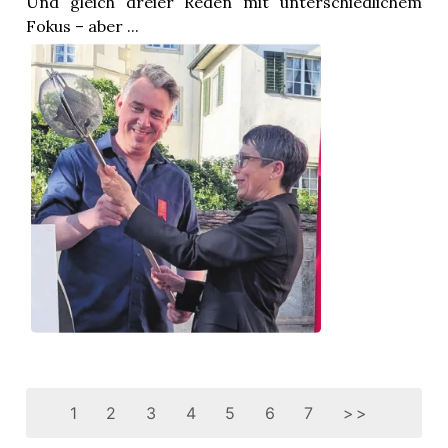
Und gleich dreier Reden mit unterschiedlichem
Fokus – aber ...
1
2
3
4
5
6
7
>>