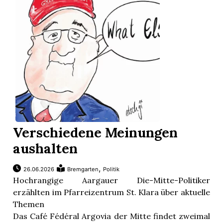
App
erfreiamt
reiamt
Verschiedene Meinungen
aushalten
,
26.06.2026
Bremgarten
Politik
Hochrangige Aargauer Die-Mitte-Politiker
erzählten im Pfarreizentrum St. Klara über aktuelle
Themen
ten
Das Café Fédéral Argovia der Mitte findet zweimal