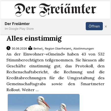
Inserieren
Abonnieren
Anmelden
Der Freiämter
×
Öffnen
Im Google Play Store
Alles einstimmig
,
,
30.06.2026
Bettwil
Region Oberfreiamt
Abstimmungen
Immobilien
An der Einwohner-«Gmeind» haben 43 von 532
Stimmberechtigten teilgenommen. Sie hiessen alle
Veranstaltungen
Geschäfte einstimmig gut, das Protokoll, den
Rechenschaftsbericht, die Rechnung und die
Kreditabrechnungen für die Umgestaltung des
Stellen
Gemeinschaftsgrabs sowie den Smartmeter
Rollout. Weiter ...
E-
Paper
Newsletter