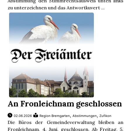
Abstimmung den Stimmrechtsausweis unten links
zu unterzeichnen und das Antwortkuvert ...
An Fronleichnam geschlossen
en
,
,
02.06.2026
Region Bremgarten
Abstimmungen
Zufikon
Die Büros der Gemeindeverwaltung bleiben an
Fronleichnam, 4. Juni, geschlossen. Ab Freitag, 5.