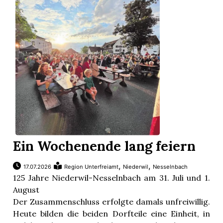
auf dem Sternenplatz. Kommunikations-/
Kreativexperte Dennis Lück hält die Ansprache. Die
Gemeinde offeriert einen kleinen Imbiss. Die
Steelband ...
Ein Wochenende lang feiern
,
,
17.07.2026
Region Unterfreiamt
Niederwil
Nesselnbach
125 Jahre Niederwil-Nesselnbach am 31. Juli und 1.
August
Der Zusammenschluss erfolgte damals unfreiwillig.
Heute bilden die beiden Dorfteile eine Einheit, in