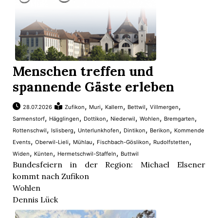
Menschen treffen und
spannende Gäste erleben
,
,
,
,
,
28.07.2026
Zufikon
Muri
Kallern
Bettwil
Villmergen
,
,
,
,
,
,
Sarmenstorf
Hägglingen
Dottikon
Niederwil
Wohlen
Bremgarten
,
,
,
,
,
Rottenschwil
Islisberg
Unterlunkhofen
Dintikon
Berikon
Kommende
,
,
,
,
,
Events
Oberwil-Lieli
Mühlau
Fischbach-Göslikon
Rudolfstetten
,
,
,
Widen
Künten
Hermetschwil-Staffeln
Buttwil
Bundesfeiern in der Region: Michael Elsener
kommt nach Zufikon
Wohlen
Dennis Lück
Ab 18 Uhr öffnet der Turnverein die Festwirtschaft