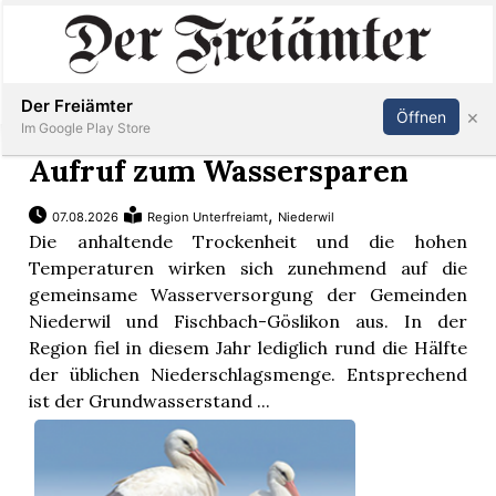
Inserieren
Abonnieren
Anmelden
Der Freiämter
×
Öffnen
Im Google Play Store
Aufruf zum Wassersparen
,
07.08.2026
Region Unterfreiamt
Niederwil
Immobilien
Die anhaltende Trockenheit und die hohen
Temperaturen wirken sich zunehmend auf die
Veranstaltungen
gemeinsame Wasserversorgung der Gemeinden
Niederwil und Fischbach-Göslikon aus. In der
Region fiel in diesem Jahr lediglich rund die Hälfte
Stellen
der üblichen Niederschlagsmenge. Entsprechend
ist der Grundwasserstand ...
E-
Paper
Newsletter