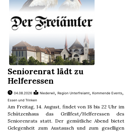
App
erfreiamt
reiamt
Seniorenrat lädt zu
Helferessen
,
,
,
04.08.2026
Niederwil
Region Unterfreiamt
Kommende Events
Essen und Trinken
Am Freitag, 14. August, findet von 18 bis 22 Uhr im
Schützenhaus das Grillfest/Helferessen des
Seniorenrats statt. Der gemütliche Abend bietet
ten
Gelegenheit zum Austausch und zum geselligen