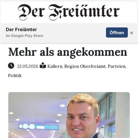
Inserieren
Abonnieren
Anmelden
Der Freiämter
×
Öffnen
Im Google Play Store
Mehr als angekommen
Immobilien
22.05.2026
Kallern
,
Region Oberfreiamt
,
Parteien
,
Politik
Veranstaltungen
Stellen
E-
Paper
Newsletter