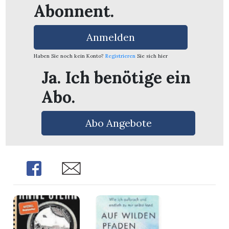
n
Abonnent.
Anmelden
Haben Sie noch kein Konto?
Registrieren
Sie sich hier
Ja. Ich benötige ein
Abo.
Abo Angebote
Share
Share