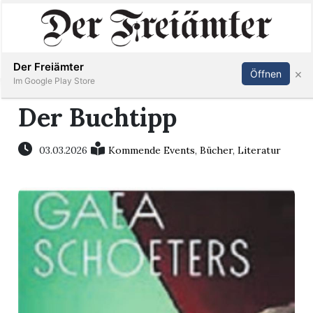
Inserieren
Abonnieren
Anmelden
Der Freiämter
×
Öffnen
Im Google Play Store
Der Buchtipp
Immobilien
03.03.2026
Kommende Events
,
Bücher
,
Literatur
Veranstaltungen
Stellen
E-
Paper
Newsletter