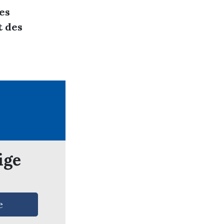
es
t des
ige
e