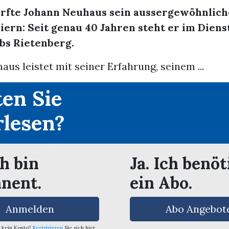
urfte Johann Neuhaus sein aussergewöhnlich
iern: Seit genau 40 Jahren steht er im Diens
bs Rietenberg.
us leistet mit seiner Erfahrung, seinem ...
en Sie
rlesen?
ch bin
Ja. Ich benöt
nent.
ein Abo.
Anmelden
Abo Angebot
 kein Konto?
Registrieren
Sie sich hier