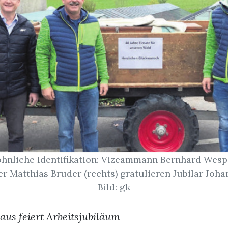
nliche Identifikation: Vizeammann Bernhard Wespi
ter Matthias Bruder (rechts) gratulieren Jubilar Joh
Bild: gk
us feiert Arbeitsjubiläum