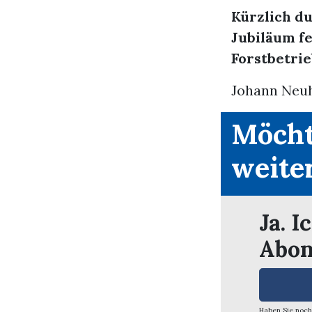
Kürzlich d
Jubiläum fe
Forstbetrie
Johann Neuha
Möcht
weite
Ja. I
Abon
Haben Sie noch