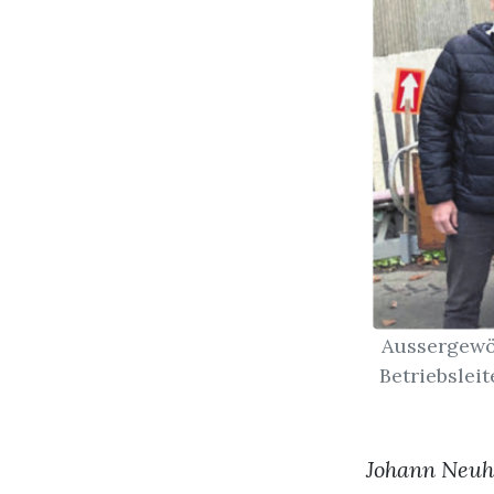
Aussergewöh
Betriebslei
Johann Neuha