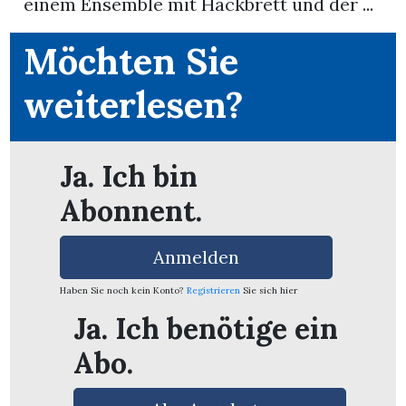
einem Ensemble mit Hackbrett und der ...
App
Möchten Sie
erfreiamt
weiterlesen?
Ja. Ich bin
Abonnent.
reiamt
Anmelden
Haben Sie noch kein Konto?
Registrieren
Sie sich hier
Ja. Ich benötige ein
Abo.
ten