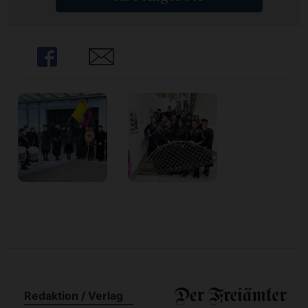
n
Share
Share
Redaktion / Verlag