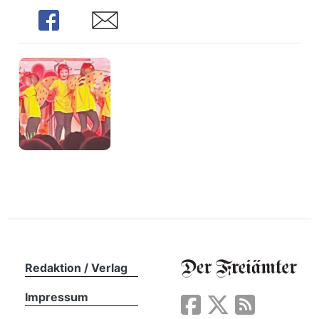
n
Share
Share
Redaktion / Verlag
Impressum