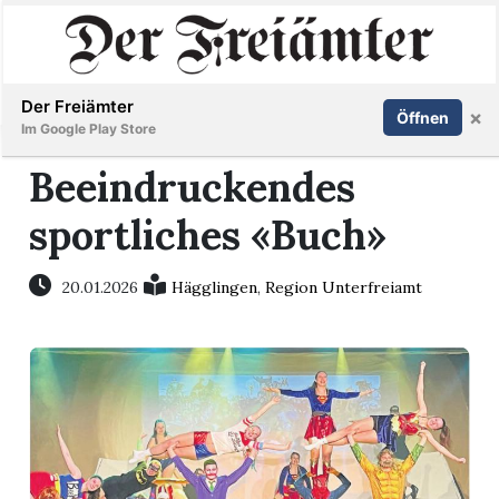
Inserieren
Abonnieren
Anmelden
Der Freiämter
×
Öffnen
Im Google Play Store
Beeindruckendes
sportliches «Buch»
Immobilien
Veranstaltungen
20.01.2026
Hägglingen
,
Region Unterfreiamt
Stellen
E-
Paper
Newsletter