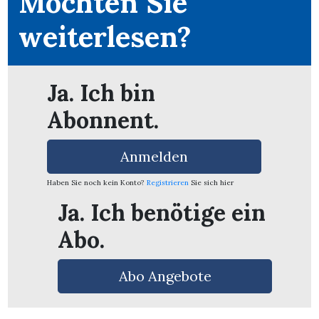
Möchten Sie
weiterlesen?
Ja. Ich bin
Abonnent.
Anmelden
Haben Sie noch kein Konto?
Registrieren
Sie sich hier
Ja. Ich benötige ein
Abo.
en
Abo Angebote