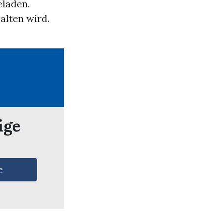
eladen.
alten wird.
ige
e