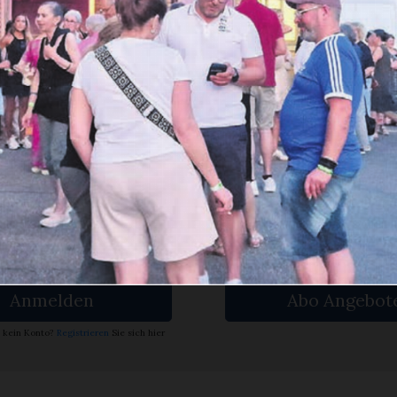
n Spielplatz geschaffen. Zum Saisonabschlu
en Sie
rlesen?
ch bin
Ja. Ich benöt
nent.
ein Abo.
Anmelden
Abo Angebot
 kein Konto?
Registrieren
Sie sich hier