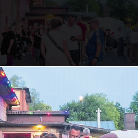
turwerk Bleichi suchten die Konzertbesucher etwa
denn drinnen war es heiss.
usik, Heimatgefühlen und selbst gemachten Witze
stierte im Kulturwerk Bleichi
ic Stories II» hat sich Jan Seven Dettwyler 