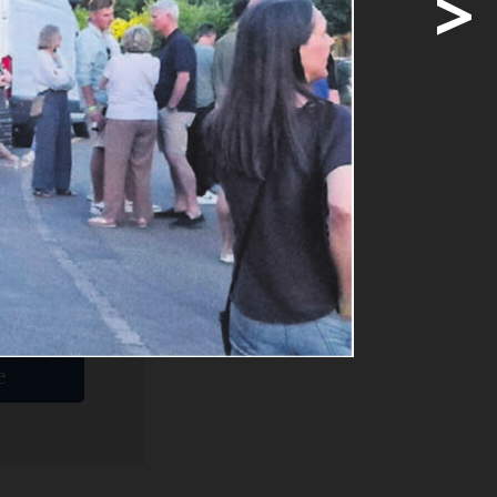
>
ss der
ige
e