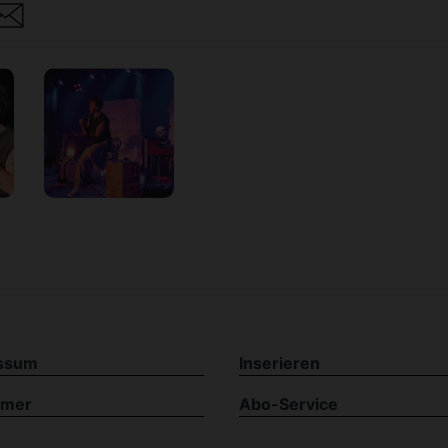
are
ssum
Inserieren
imer
Abo-Service