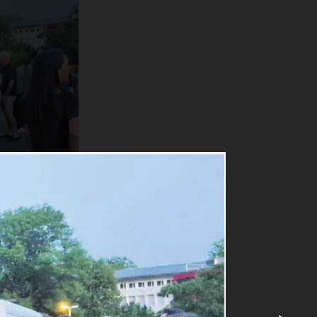
s Abkühlung,
n: Jan Seven
einen ganz