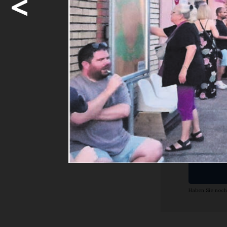
<
persönliche
Bleichi ...
Möcht
weite
Ja. I
Abon
Haben Sie noch