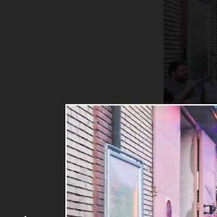
Vor dem Kul
Mit bester M
Dettwyler ga
Mit «Acoust