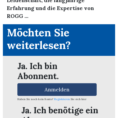
Leidenschaft, die langjährige
Erfahrung und die Expertise von
ROGG ...
Möchten Sie
weiterlesen?
Ja. Ich bin
Abonnent.
Anmelden
en
Haben Sie noch kein Konto?
Registrieren
Sie sich hier
Ja. Ich benötige ein