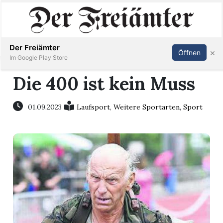
Inserieren
Abonnieren
Anmelden
Der Freiämter
×
Öffnen
Im Google Play Store
Die 400 ist kein Muss
Immobilien
01.09.2023
Laufsport
,
Weitere Sportarten
,
Sport
Veranstaltungen
Stellen
E-
Paper
Newsletter