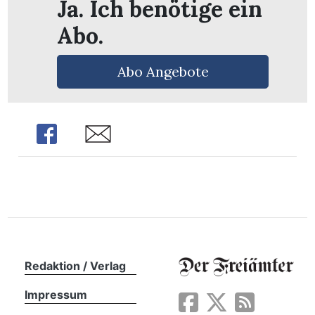
Ja. Ich benötige ein
n
Abo.
Abo Angebote
Share
Share
Redaktion / Verlag
Impressum