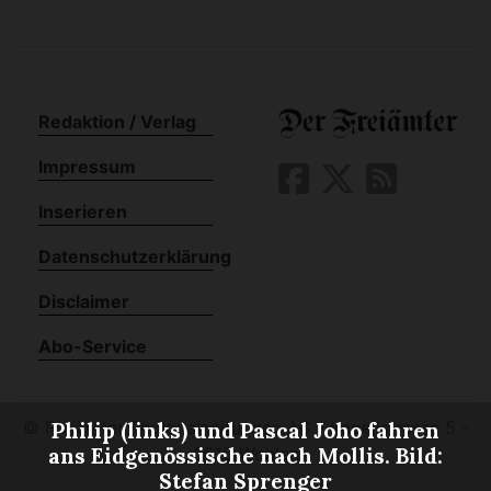
Redaktion / Verlag
Impressum
Inserieren
Datenschutzerklärung
Disclaimer
Abo-Service
©
Freiämter Regionalzeitungen AG - Kapellstrasse 5 -
Philip (links) und Pascal Joho fahren
5610 Wohlen
ans Eidgenössische nach Mollis. Bild:
Stefan Sprenger