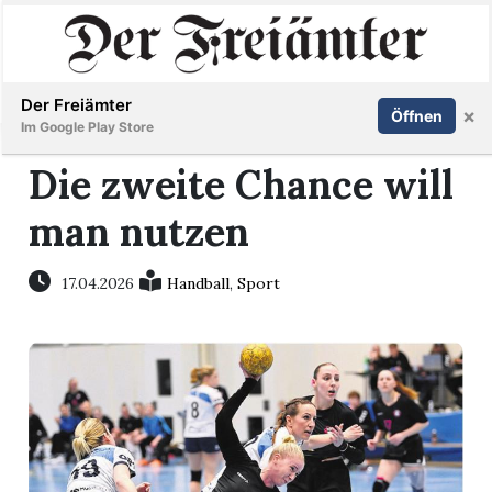
Inserieren
Abonnieren
Anmelden
Der Freiämter
×
Öffnen
Im Google Play Store
Die zweite Chance will
man nutzen
Immobilien
Veranstaltungen
17.04.2026
Handball
,
Sport
Stellen
E-
Paper
Newsletter