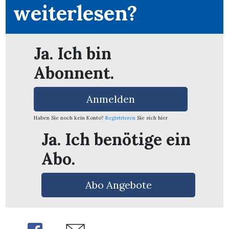
weiterlesen?
Ja. Ich bin
Abonnent.
Anmelden
Haben Sie noch kein Konto?
Registrieren
Sie sich hier
Ja. Ich benötige ein
Abo.
en
Abo Angebote