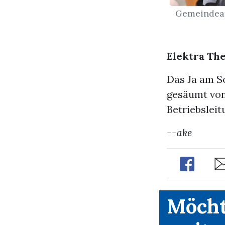
Gemeindeam
Elektra Th
Das Ja am S
gesäumt von
Betriebslei
--ake
Share
Sh
Möcht