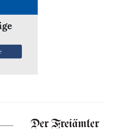
ige
e