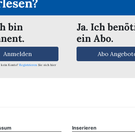
rlesen?
ch bin
Ja. Ich benöt
nent.
ein Abo.
Anmelden
Abo Angebot
 kein Konto?
Registrieren
Sie sich hier
ssum
Inserieren