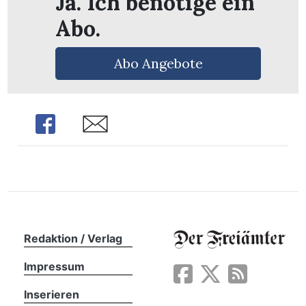
Ja. Ich benötige ein
Abo.
Abo Angebote
Share
Share
Redaktion / Verlag
en
Impressum
Inserieren