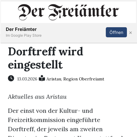
Inserieren
Abonnieren
Anmelden
Der Freiämter
×
Öffnen
Im Google Play Store
Dorftreff wird
eingestellt
Immobilien
Veranstaltungen
13.03.2026
Aristau
,
Region Oberfreiamt
Aktuelles aus Aristau
Stellen
Der einst von der Kultur- und
E-
Freizeitkommission eingeführte
Paper
Dorftreff, der jeweils am zweiten
Newsletter