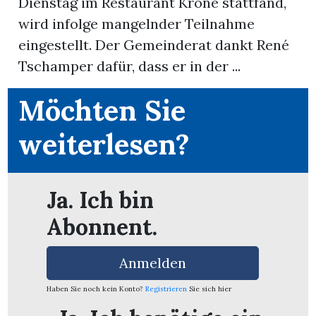
Dienstag im Restaurant Krone stattfand,
wird infolge mangelnder Teilnahme
App
eingestellt. Der Gemeinderat dankt René
erfreiamt
Tschamper dafür, dass er in der ...
Möchten Sie
weiterlesen?
reiamt
Ja. Ich bin
Abonnent.
Anmelden
Haben Sie noch kein Konto?
Registrieren
Sie sich hier
ten