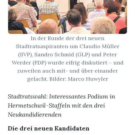
App
erfreiamt
In der Runde der drei neuen
Stadtratsaspiranten um Claudio Müller
(SVP), Sandro Schmid (GLP) und Peter
Werder (FDP) wurde eifrig diskutiert – und
reiamt
zuweilen auch mit- und über einander
gelacht. Bilder: Marco Huwyler
Stadtratswahl: Interessantes Podium in
Hermetschwil-Staffeln mit den drei
Neukandidierenden
ten
Die drei neuen Kandidaten