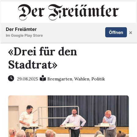
Inserieren
Abonnieren
Anmelden
Der Freiämter
×
Öffnen
Im Google Play Store
«Drei für den
Stadtrat»
Immobilien
Veranstaltungen
29.08.2025
Bremgarten
,
Wahlen
,
Politik
Stellen
E-
Paper
Newsletter