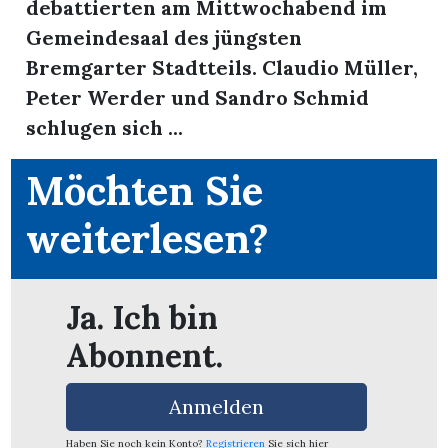
debattierten am Mittwochabend im
Gemeindesaal des jüngsten
Bremgarter Stadtteils. Claudio Müller,
Peter Werder und Sandro Schmid
schlugen sich ...
Möchten Sie
weiterlesen?
Ja. Ich bin
Abonnent.
en
Anmelden
Haben Sie noch kein Konto?
Registrieren
Sie sich hier