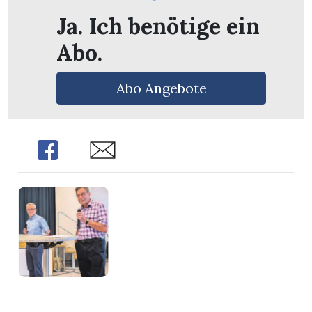
n
Ja. Ich benötige ein
Abo.
Abo Angebote
Share
Share