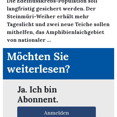
Die Edelflusskrebs-Population soll
langfristig gesichert werden. Der
Steinmüri-Weiher erhält mehr
Tageslicht und zwei neue Teiche sollen
mithelfen, das Amphibienlaichgebiet
von nationaler ...
Möchten Sie
weiterlesen?
Ja. Ich bin
en
Abonnent.
Anmelden