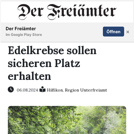
Inserieren
Abonnieren
Anmelden
Der Freiämter
×
Öffnen
Im Google Play Store
Edelkrebse sollen
sicheren Platz
Immobilien
erhalten
Veranstaltungen
06.08.2024
Hilfikon
,
Region Unterfreiamt
Stellen
E-
Paper
Newsletter