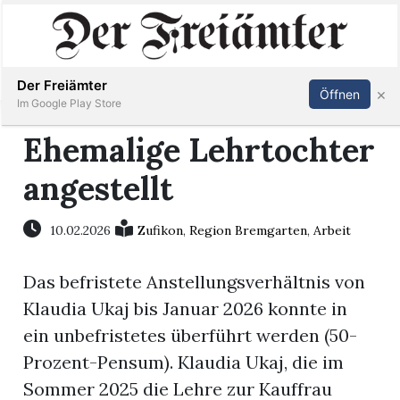
Inserieren
Abonnieren
Anmelden
Der Freiämter
×
Öffnen
Im Google Play Store
Ehemalige Lehrtochter
angestellt
Immobilien
Veranstaltungen
10.02.2026
Zufikon
,
Region Bremgarten
,
Arbeit
Das befristete Anstellungsverhältnis von
Stellen
Klaudia Ukaj bis Januar 2026 konnte in
E-
ein unbefristetes überführt werden (50-
Paper
Prozent-Pensum). Klaudia Ukaj, die im
Sommer 2025 die Lehre zur Kauffrau
Newsletter