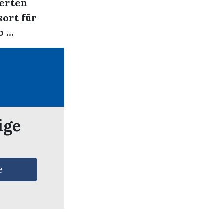
ierten
sort für
...
ige
e