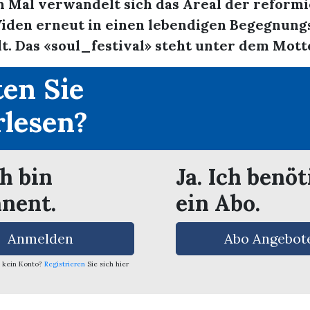
n Mal verwandelt sich das Areal der reform
Widen erneut in einen lebendigen Begegnung
t. Das «soul_festival» steht unter dem Motto 
en Sie
rlesen?
ch bin
Ja. Ich benöt
nent.
ein Abo.
Anmelden
Abo Angebot
 kein Konto?
Registrieren
Sie sich hier