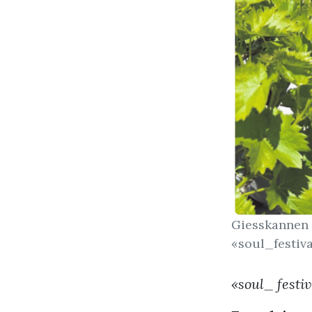
Giesskannen 
«soul_festiva
«soul_ festi