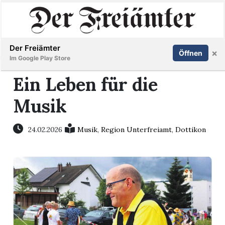
Inserieren
Abonnieren
Anmelden
Der Freiämter
×
Öffnen
Im Google Play Store
Ein Leben für die
Musik
Immobilien
Veranstaltungen
24.02.2026
Musik
,
Region Unterfreiamt
,
Dottikon
Stellen
E-
Paper
Newsletter