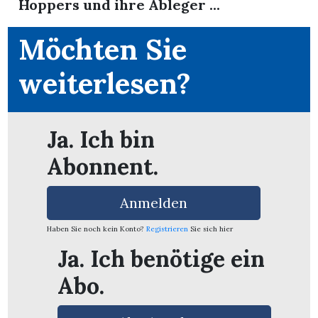
Hoppers und ihre Ableger ...
Möchten Sie
weiterlesen?
Ja. Ich bin
Abonnent.
Anmelden
Haben Sie noch kein Konto?
Registrieren
Sie sich hier
Ja. Ich benötige ein
en
Abo.