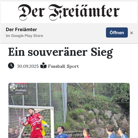
Inserieren
Abonnieren
Anmelden
Der Freiämter
×
Öffnen
Im Google Play Store
Ein souveräner Sieg
Immobilien
30.09.2025
Fussball
,
Sport
Veranstaltungen
Stellen
E-
Paper
Newsletter