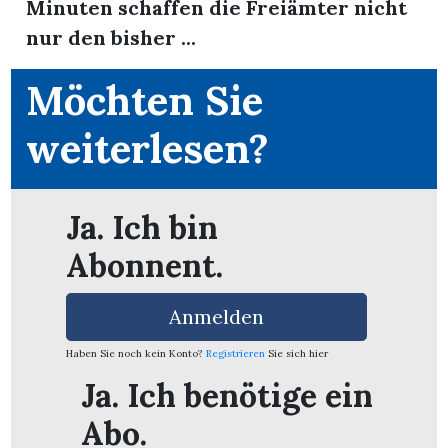
Minuten schaffen die Freiämter nicht
nur den bisher ...
Möchten Sie
weiterlesen?
Ja. Ich bin
Abonnent.
Anmelden
en
Haben Sie noch kein Konto?
Registrieren
Sie sich hier
Ja. Ich benötige ein
Abo.