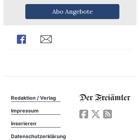
n
Abo Angebote
Share
Share
Redaktion / Verlag
Impressum
Inserieren
Datenschutzerklärung