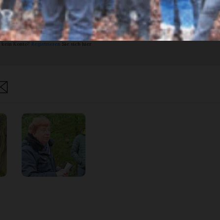
nent.
ein Abo.
Anmelden
Abo Angebot
 kein Konto?
Registrieren
Sie sich hier
are