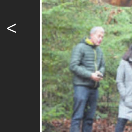
Alles ander
<
Spezielle F
Sie griffen
gipfelten in
Zweiten Vill
Möcht
weite
Ja. I