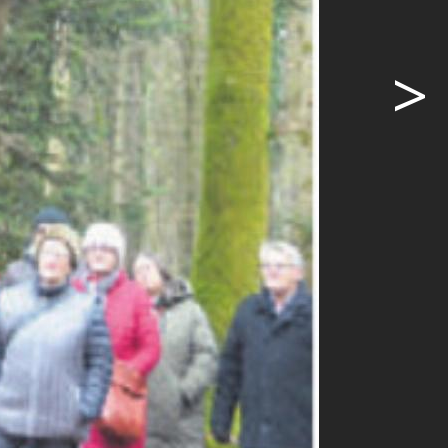
>
tionskriege
hichte: dem
ige