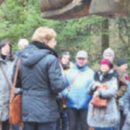
e als Sagen
ührung am Sagenweg Waltenschwil
 des Glaubens wegen zu den Waffen. Die Reforma
 der blutigsten Auseinandersetzung in der Gesc
mergerkrieg. «Das sind ...
en Sie
rlesen?
ch bin
Ja. Ich benöt