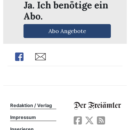
Ja. Ich benötige ein
Abo.
Abo Angebote
Share
Share
en
Redaktion / Verlag
Impressum
Inserieren