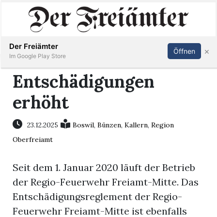
Inserieren
Abonnieren
Anmelden
Der Freiämter
×
Öffnen
Im Google Play Store
Entschädigungen
erhöht
Immobilien
Veranstaltungen
23.12.2025
Boswil
,
Bünzen
,
Kallern
,
Region
Oberfreiamt
Stellen
Seit dem 1. Januar 2020 läuft der Betrieb
E-
der Regio-Feuerwehr Freiamt-Mitte. Das
Paper
Entschädigungsreglement der Regio-
Feuerwehr Freiamt-Mitte ist ebenfalls
Newsletter