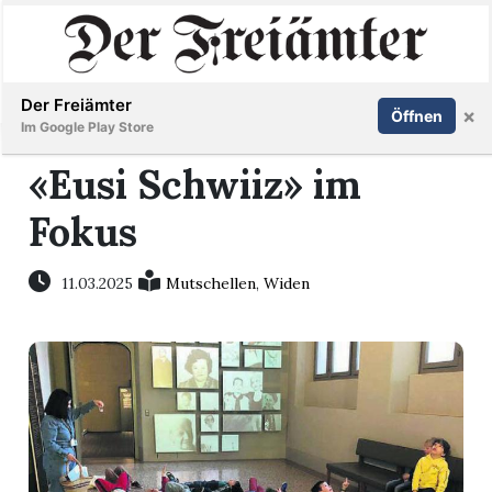
Inserieren
Abonnieren
Anmelden
Der Freiämter
×
Öffnen
Im Google Play Store
«Eusi Schwiiz» im
Fokus
Immobilien
Veranstaltungen
11.03.2025
Mutschellen
,
Widen
Stellen
E-
Paper
Newsletter