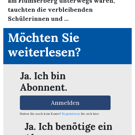
am Flumserberg unterwegs waren,
tauchten die verbleibenden
Schülerinnen und ...
Möchten Sie
weiterlesen?
Ja. Ich bin
Abonnent.
Anmelden
en
Haben Sie noch kein Konto?
Registrieren
Sie sich hier
Ja. Ich benötige ein