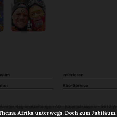
ssum
Inserieren
imer
Abo-Service
iämter Regionalzeitungen AG - Kapellstrasse 5 - 5610 W
Thema Afrika unterwegs. Doch zum Jubiläum he