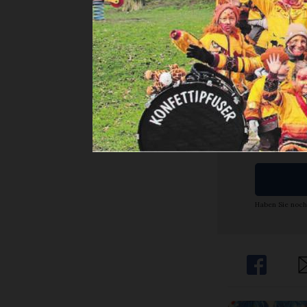
Möcht
weite
Ja. I
Abon
Haben Sie noch
Share
Sh