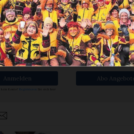
en Sie
rlesen?
ch bin
Ja. Ich benöt
nent.
ein Abo.
Anmelden
Abo Angebot
 kein Konto?
Registrieren
Sie sich hier
are