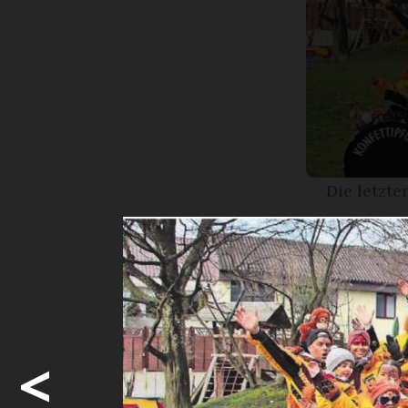
Die letzt
Die Familien
Sie sind ei
speziell. D
<
Tamburen-M
sagt der akt