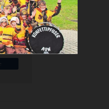
ige
e