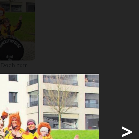
. Doch zum
sind
en
>
 speziell,