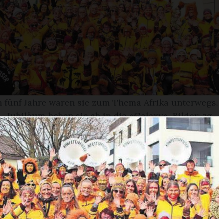
en fünf Jahre waren sie zum Thema Afrika unterwegs
Jubiläum heben sie ab in die «Galaxy». Bilder: zg
gugge Konfettipfuser aus Auw wird 30 Jahre alt
ne der Guggenmusiken im Freiamt. Doch sie 
enn ihre Mitglieder sind Familien. Die meist
ajoren sind Frauen. Und noch etwas sei sehr
uelle Präsident ...