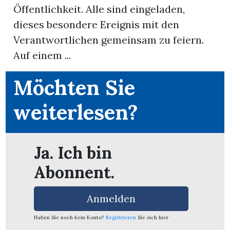
Öffentlichkeit. Alle sind eingeladen,
dieses besondere Ereignis mit den
App
Verantwortlichen gemeinsam zu feiern.
erfreiamt
Auf einem ...
Möchten Sie
weiterlesen?
reiamt
Ja. Ich bin
Abonnent.
Anmelden
ten
Haben Sie noch kein Konto?
Registrieren
Sie sich hier