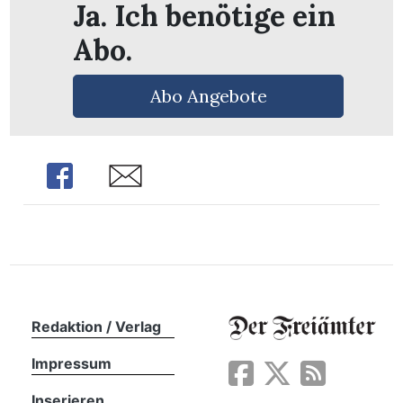
Ja. Ich benötige ein
Abo.
Abo Angebote
Share
Share
en
Redaktion / Verlag
Impressum
Inserieren