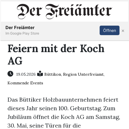
Inserieren
Abonnieren
Anmelden
Der Freiämter
×
Öffnen
Im Google Play Store
Feiern mit der Koch
AG
Immobilien
Veranstaltungen
19.05.2026
Büttikon
,
Region Unterfreiamt
,
Kommende Events
Stellen
Das Büttiker Holzbauunternehmen feiert
E-
dieses Jahr seinen 100. Geburtstag. Zum
Paper
Jubiläum öffnet die Koch AG am Samstag,
30. Mai, seine Türen für die
Newsletter