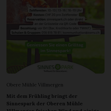
App
erfreiamt
reiamt
Obere Mühle Villmergen
Mit dem Frühling bringt der
Sinnespark der Oberen Mühle
ten
Villmergen frischen Wind und einige