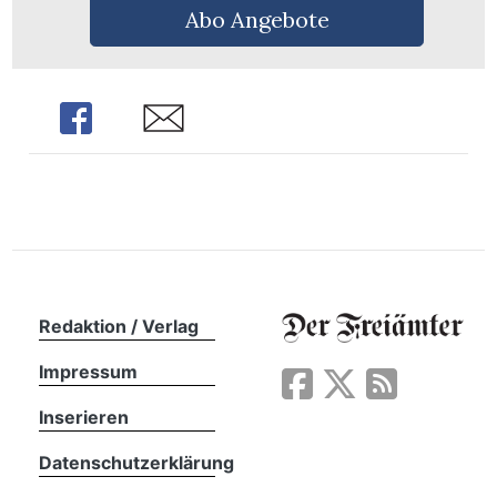
n
Abo Angebote
Share
Share
Redaktion / Verlag
Impressum
Inserieren
Datenschutzerklärung