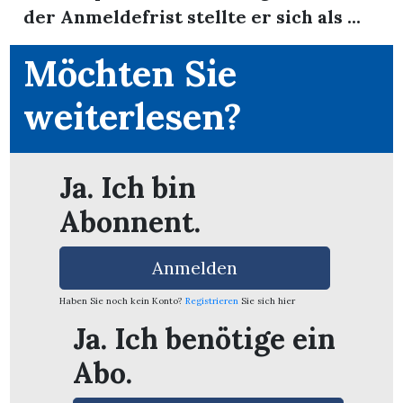
der Anmeldefrist stellte er sich als ...
Möchten Sie
weiterlesen?
Ja. Ich bin
Abonnent.
Anmelden
Haben Sie noch kein Konto?
Registrieren
Sie sich hier
en
Ja. Ich benötige ein
Abo.