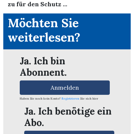
zu für den Schutz ...
Möchten Sie
weiterlesen?
Ja. Ich bin
Abonnent.
Anmelden
Haben Sie noch kein Konto?
Registrieren
Sie sich hier
en
Ja. Ich benötige ein
Abo.