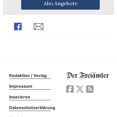
n
Abo Angebote
Share
Share
Redaktion / Verlag
Impressum
Inserieren
Datenschutzerklärung