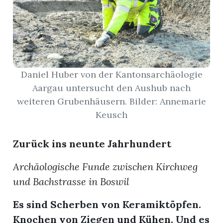
App
erfreiamt
Daniel Huber von der Kantonsarchäologie
Aargau untersucht den Aushub nach
weiteren Grubenhäusern. Bilder: Annemarie
reiamt
Keusch
Zurück ins neunte Jahrhundert
Archäologische Funde zwischen Kirchweg
und Bachstrasse in Boswil
Es sind Scherben von Keramiktöpfen.
ten
Knochen von Ziegen und Kühen. Und es