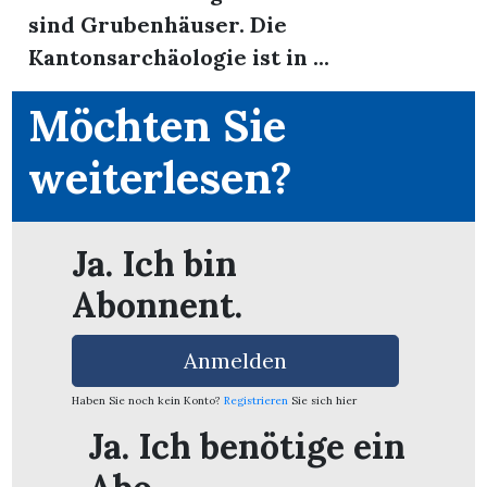
sind Grubenhäuser. Die
Kantonsarchäologie ist in ...
Möchten Sie
weiterlesen?
Ja. Ich bin
Abonnent.
Anmelden
en
Haben Sie noch kein Konto?
Registrieren
Sie sich hier
Ja. Ich benötige ein