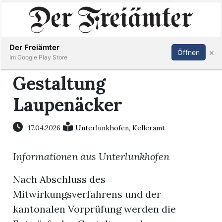
Inserieren
Abonnieren
Anmelden
Der Freiämter
×
Öffnen
Im Google Play Store
Gestaltung
Laupenäcker
Immobilien
Veranstaltungen
17.04.2026
Unterlunkhofen
,
Kelleramt
Informationen aus Unterlunkhofen
Stellen
Nach Abschluss des
E-
Mitwirkungsverfahrens und der
Paper
kantonalen Vorprüfung werden die
Newsletter