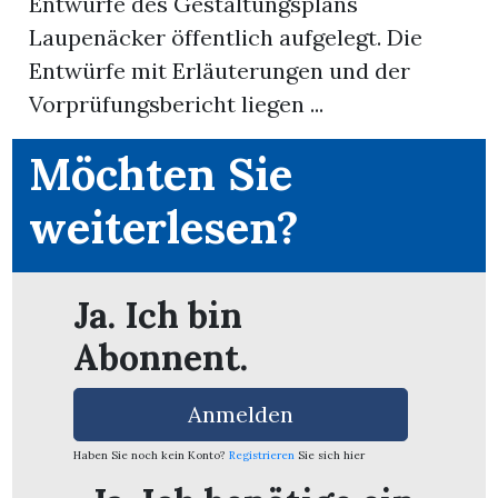
Entwürfe des Gestaltungsplans
Laupenäcker öffentlich aufgelegt. Die
App
Entwürfe mit Erläuterungen und der
erfreiamt
Vorprüfungsbericht liegen ...
Möchten Sie
weiterlesen?
reiamt
Ja. Ich bin
Abonnent.
Anmelden
Haben Sie noch kein Konto?
Registrieren
Sie sich hier
ten