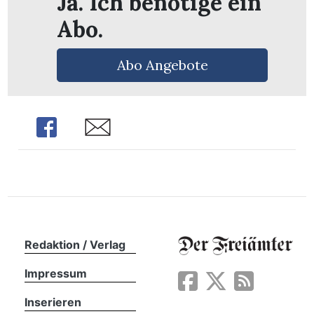
Ja. Ich benötige ein
Abo.
Abo Angebote
Share
Share
Redaktion / Verlag
en
Impressum
Inserieren